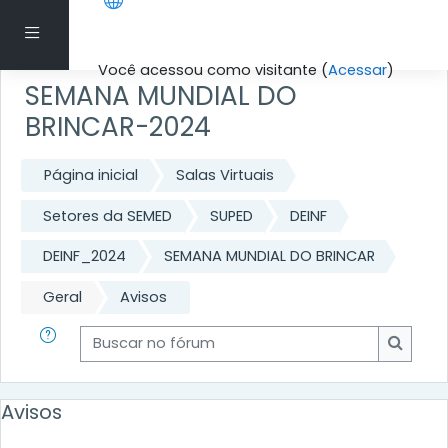
Ir para o conteúdo principal
Painel lateral
Você acessou como visitante (
Acessar
)
SEMANA MUNDIAL DO
BRINCAR-2024
Página inicial
Salas Virtuais
Setores da SEMED
SUPED
DEINF
DEINF_2024
SEMANA MUNDIAL DO BRINCAR
Geral
Avisos
Buscar no fórum
Buscar
Avisos