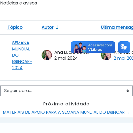
Notícias e avisos
Tópico
Autor
Última mensa
Status
Lista de discussões. Mostrando 1 de 1
SEMANA
MUNDIAL
Ana Lucia do Espírito Santo
DO
2 mai 2024
2 mai 20
BRINCAR-
2024
Seguir para...
Próxima atividade
MATERIAIS DE APOIO PARA A SEMANA MUNDIAL DO BRINCAR →